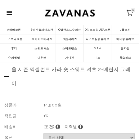
0
A헤비코튼
B에센셜피마스판
C밸런스드수피마
D익스트림USA코튼
J쿨스킨
F소로나코튼
레이어드티셔츠
크롭시리즈
익스트림롱슬리브
헤비롱슬리브
후디
스웨트셔츠
스웨트팬츠
MA-1
울자켓
슈퍼세일
아우터
가디건
니트
롱슬리브
올 시즌 엑셀런트 카라 숏 스웨트 셔츠 2-메란지 그레
이
상품가
14,900
원
적립금
1%
배송비
(조건)
지역별
옵션