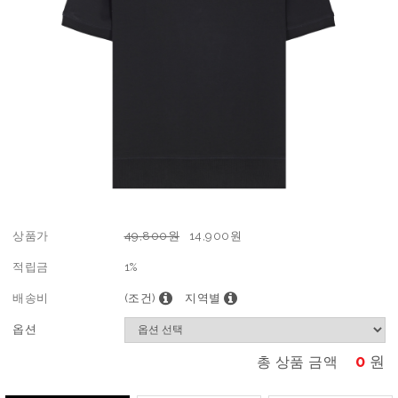
상품가
49,800원
14,900
원
적립금
1%
배송비
(조건)
지역별
옵션
0
원
총 상품 금액