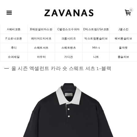
0
A헤비코튼
B에센셜피마스판
C밸런스드수피마
D익스트림USA코튼
J쿨스킨
F소로나코튼
레이어드티셔츠
크롭시리즈
익스트림롱슬리브
헤비롱슬리브
후디
스웨트셔츠
스웨트팬츠
MA-1
울자켓
슈퍼세일
아우터
가디건
니트
롱슬리브
올 시즌 엑셀런트 카라 숏 스웨트 셔츠 1-블랙