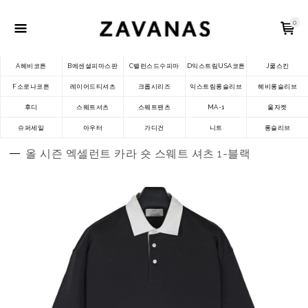
0
A헤비코튼
B에센셜피마스판
C밸런스드수피마
D익스트림USA코튼
J쿨스킨
F소로나코튼
레이어드티셔츠
크롭시리즈
익스트림롱슬리브
헤비롱슬리브
후디
스웨트셔츠
스웨트팬츠
MA-1
울자켓
슈퍼세일
아우터
가디건
니트
롱슬리브
올 시즌 엑셀런트 카라 숏 스웨트 셔츠 1-블랙