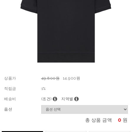
상품가
49,800원
14,900
원
적립금
1%
배송비
(조건)
지역별
옵션
0
원
총 상품 금액