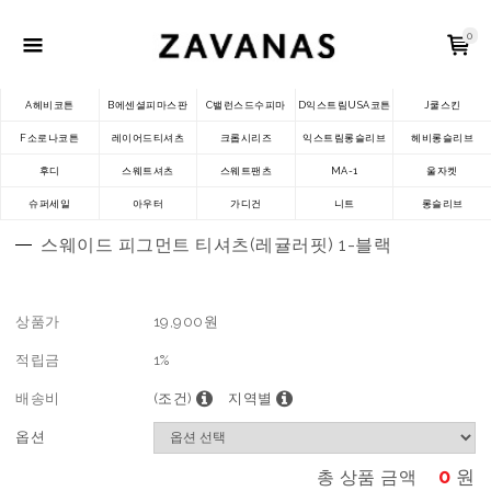
0
A헤비코튼
B에센셜피마스판
C밸런스드수피마
D익스트림USA코튼
J쿨스킨
F소로나코튼
레이어드티셔츠
크롭시리즈
익스트림롱슬리브
헤비롱슬리브
후디
스웨트셔츠
스웨트팬츠
MA-1
울자켓
슈퍼세일
아우터
가디건
니트
롱슬리브
스웨이드 피그먼트 티셔츠(레귤러핏) 1-블랙
상품가
19,900
원
적립금
1%
배송비
(조건)
지역별
옵션
0
원
총 상품 금액