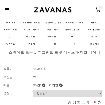
0
A헤비코튼
B에센셜피마스판
C밸런스드수피마
D익스트림USA코튼
J쿨스킨
F소로나코튼
레이어드티셔츠
크롭시리즈
익스트림롱슬리브
헤비롱슬리브
후디
스웨트셔츠
스웨트팬츠
MA-1
울자켓
슈퍼세일
아우터
가디건
니트
롱슬리브
스웨이드 로우컷 피그먼트 포켓 티셔츠 3-다크 네이비
상품가
19,900
원
적립금
1%
배송비
(조건)
지역별
옵션
0
원
총 상품 금액