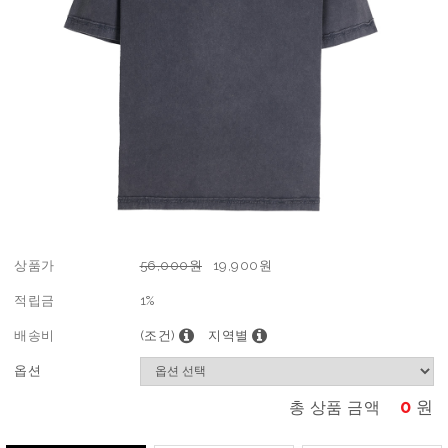
상품가
56,000원
19,900
원
적립금
1%
배송비
(조건)
지역별
옵션
0
원
총 상품 금액