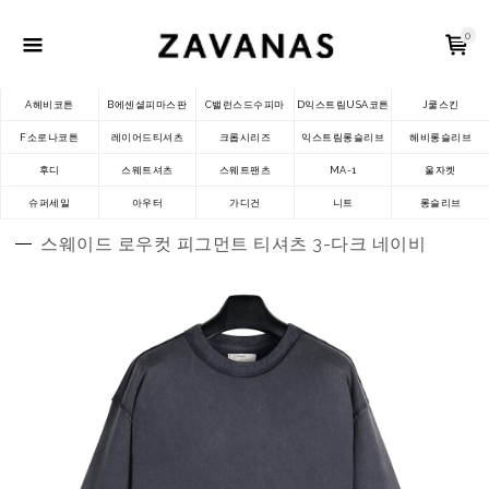
0
A헤비코튼
B에센셜피마스판
C밸런스드수피마
D익스트림USA코튼
J쿨스킨
F소로나코튼
레이어드티셔츠
크롭시리즈
익스트림롱슬리브
헤비롱슬리브
후디
스웨트셔츠
스웨트팬츠
MA-1
울자켓
슈퍼세일
아우터
가디건
니트
롱슬리브
스웨이드 로우컷 피그먼트 티셔츠 3-다크 네이비