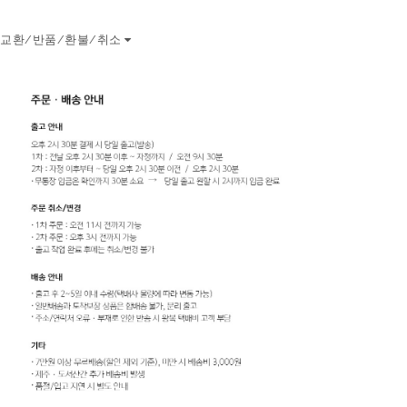
교환/반품/환불/취소