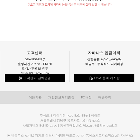
고객센터
자바나스 입금계좌
070-8267-8837
신한은행 140-013-016585
운영시간 AM 10 - PM 06
예금주 : 주식회사 디이미징
토/일/공휴일 휴무
점심시간 12:00~13:00
고객센터 전화연결
QnA 문의 게시판
이용약관
개인정보처리방침
PC버전
배송추적
주식회사 디이미징 | 070-8267-8837 | 이혁준
서울특별시 강남구 봉은사로 516, 3층 305호
사업자번호 858-86-01509 | 통신판매업번호 제2021-서울강남-02981호
▶ 반품주소: (17382) 경기도 이천시 마장면 마도로 70-77 (주)에스시로지스틱스 2층 자바나스