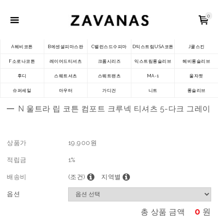
0
A헤비코튼
B에센셜피마스판
C밸런스드수피마
D익스트림USA코튼
J쿨스킨
F소로나코튼
레이어드티셔츠
크롭시리즈
익스트림롱슬리브
헤비롱슬리브
후디
스웨트셔츠
스웨트팬츠
MA-1
울자켓
슈퍼세일
아우터
가디건
니트
롱슬리브
N 울트라 립 코튼 컴포트 크루넥 티셔츠 5-다크 그레이
상품가
19,900
원
적립금
1%
배송비
(조건)
지역별
옵션
0
원
총 상품 금액