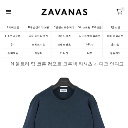
0
A헤비코튼
B에센셜피마스판
C밸런스드수피마
D익스트림USA코튼
J쿨스킨
F소로나코튼
레이어드티셔츠
크롭시리즈
익스트림롱슬리브
헤비롱슬리브
후디
스웨트셔츠
스웨트팬츠
MA-1
울자켓
슈퍼세일
아우터
가디건
니트
롱슬리브
N 울트라 립 코튼 컴포트 크루넥 티셔츠 4-다크 인디고