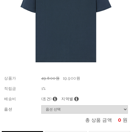
상품가
49,800원
19,900
원
적립금
1%
배송비
(조건)
지역별
옵션
0
원
총 상품 금액