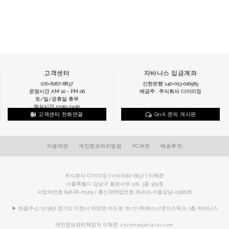
고객센터
자바나스 입금계좌
070-8267-8837
신한은행 140-013-016585
운영시간 AM 10 - PM 06
예금주 : 주식회사 디이미징
토/일/공휴일 휴무
점심시간 12:00~13:00
고객센터 전화연결
QnA 문의 게시판
이용약관
개인정보처리방침
PC버전
배송추적
주식회사 디이미징 | 070-8267-8837 | 이혁준
서울특별시 강남구 봉은사로 516, 3층 305호
사업자번호 858-86-01509 | 통신판매업번호 제2021-서울강남-02981호
▶ 반품주소: (17382) 경기도 이천시 마장면 마도로 70-77 (주)에스시로지스틱스 2층 자바나스
개인정보관리책임자 이혁준
zavanas@naver.com