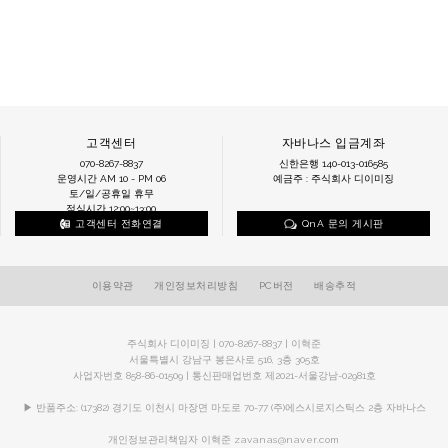
고객센터
자바나스 입금계좌
070-8267-8837
신한은행 140-013-016585
운영시간 AM 10 - PM 06
예금주 : 주식회사 디이미징
토/일/공휴일 휴무
점심시간 12:00~13:00
고객센터 전화연결
QnA 문의 게시판
이용약관
개인정보처리방침
PC버전
배송추적
주식회사 디이미징 | 070-8267-8837 | 이혁준
서울특별시 강남구 봉은사로 516, 3층 305호
사업자번호 858-86-01509 | 통신판매업번호 제2021-서울강남-02981호
▶ 반품주소: (17382) 경기도 이천시 마장면 마도로 70-77 (주)에스시로지스틱스 2층 자바나스
개인정보관리책임자 이혁준
zavanas@naver.com