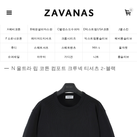
0
A헤비코튼
B에센셜피마스판
C밸런스드수피마
D익스트림USA코튼
J쿨스킨
F소로나코튼
레이어드티셔츠
크롭시리즈
익스트림롱슬리브
헤비롱슬리브
후디
스웨트셔츠
스웨트팬츠
MA-1
울자켓
슈퍼세일
아우터
가디건
니트
롱슬리브
N 울트라 립 코튼 컴포트 크루넥 티셔츠 2-블랙