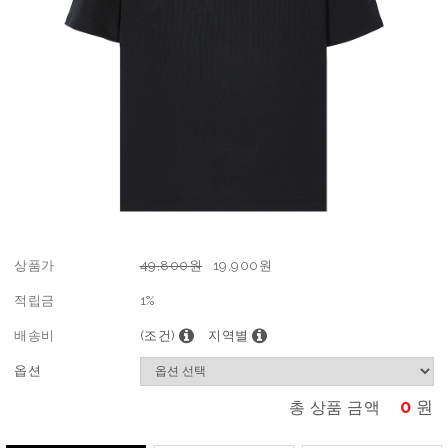
상품가
49,800원
19,900
원
적립금
1%
배송비
(조건)
지역별
옵션
0
원
총 상품 금액