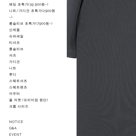
패딩 초특가(39,900원~)
니트/가디건 초특가(2900원
~)
롱슬리브 초특가(7900원~)
신제품
슈퍼세일
티셔츠
롱슬리브
셔츠
가디건
니트
후디
스웨트셔츠
스웨트팬츠
아우터
울 자켓 (프리미엄 원단)
크롭 시리즈
NOTICE
Q&A
EVENT