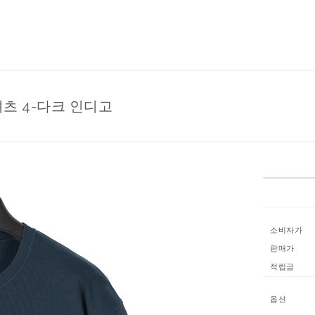
셔츠 4-다크 인디고
소비자가
판매가
적립금
옵션