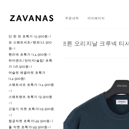
회원가입
로그인
주문내역
마이페이지
단 한 번 초특가 (5,900원~)
N 울트라 립 코튼 오리지날 크루넥 티
숏 스웨트셔츠/팬츠(12,900
원~)
헨리넥 초특가 (14,900원~)
하이엔드/빈티지(슬럽) 초특
가 (16,900원~)
머슬핏 레귤러핏 초특가
(14,900원)
스웨트셔츠 초특가 (14,900원
~)
스웨트팬츠 초특가 (9,900원
~)
간절기 자켓 초특가(19,900원
~)
항공자켓 초특가(49,900원~)
울 자켓 초특가(49,900원~)