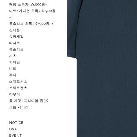
패딩 초특가(39,900원~)
니트/가디건 초특가(2900원
~)
롱슬리브 초특가(7900원~)
신제품
슈퍼세일
티셔츠
롱슬리브
셔츠
가디건
니트
후디
스웨트셔츠
스웨트팬츠
아우터
울 자켓 (프리미엄 원단)
크롭 시리즈
NOTICE
Q&A
EVENT