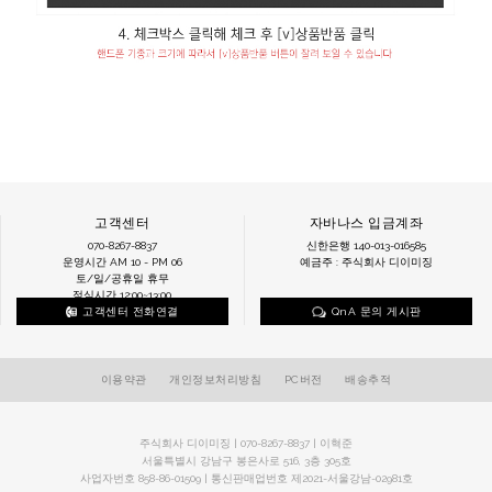
고객센터
자바나스 입금계좌
070-8267-8837
신한은행 140-013-016585
운영시간 AM 10 - PM 06
예금주 : 주식회사 디이미징
토/일/공휴일 휴무
점심시간 12:00~13:00
고객센터 전화연결
QnA 문의 게시판
이용약관
개인정보처리방침
PC버전
배송추적
주식회사 디이미징 | 070-8267-8837 | 이혁준
서울특별시 강남구 봉은사로 516, 3층 305호
사업자번호 858-86-01509 | 통신판매업번호 제2021-서울강남-02981호