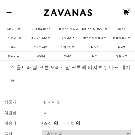
0
A헤비코튼
B에센셜피마스판
C밸런스드수피마
D익스트림USA코튼
J쿨스킨
F소로나코튼
레이어드티셔츠
크롭시리즈
익스트림롱슬리브
헤비롱슬리브
후디
스웨트셔츠
스웨트팬츠
MA-1
울자켓
슈퍼세일
아우터
가디건
니트
롱슬리브
N 울트라 립 코튼 오리지날 크루넥 티셔츠 3-다크 네이
비
상품가
19,900
원
적립금
1%
배송비
(조건)
지역별
옵션