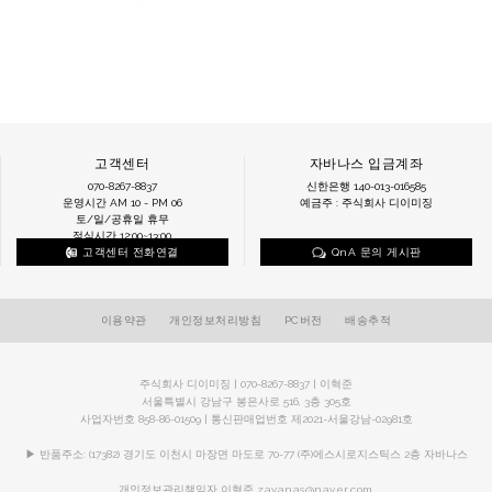
고객센터
자바나스 입금계좌
070-8267-8837
신한은행 140-013-016585
운영시간 AM 10 - PM 06
예금주 : 주식회사 디이미징
토/일/공휴일 휴무
점심시간 12:00~13:00
고객센터 전화연결
QnA 문의 게시판
이용약관
개인정보처리방침
PC버전
배송추적
주식회사 디이미징 | 070-8267-8837 | 이혁준
서울특별시 강남구 봉은사로 516, 3층 305호
사업자번호 858-86-01509 | 통신판매업번호 제2021-서울강남-02981호
▶ 반품주소: (17382) 경기도 이천시 마장면 마도로 70-77 (주)에스시로지스틱스 2층 자바나스
개인정보관리책임자 이혁준
zavanas@naver.com