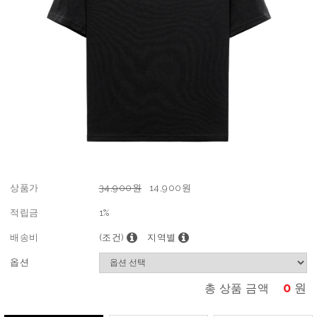
상품가
34,900원
14,900
원
적립금
1%
배송비
(조건)
지역별
옵션
0
원
총 상품 금액