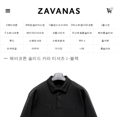
0
A헤비코튼
B에센셜피마스판
C밸런스드수피마
D익스트림USA코튼
J쿨스킨
F소로나코튼
레이어드티셔츠
크롭시리즈
익스트림롱슬리브
헤비롱슬리브
후디
스웨트셔츠
스웨트팬츠
MA-1
울자켓
슈퍼세일
아우터
가디건
니트
롱슬리브
헤비코튼 솔리드 카라 티셔츠 1-블랙