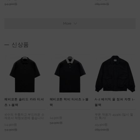
34,900원
289,000원
More
신상품
헤비코튼 솔리드 카라 티셔
헤비코튼 럭비 티셔츠 1-블
A-2 베이직 울 점퍼 자켓 1-
츠 1-블랙
랙
블랙
16수의 두툼하고 부드러운 소
쿠폰 적용가 49,900 [일시 할
14,900원
재로서 체형보완에 좋습니다
인 특가]
34,900원
14,900원
49,900원
34,900원
289,000원