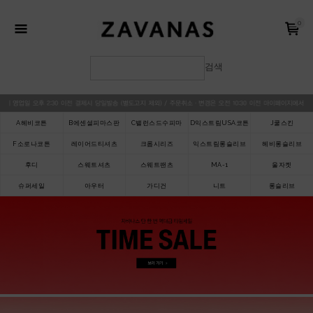
0
검색
A헤비코튼
B에센셜피마스판
C밸런스드수피마
D익스트림USA코튼
J쿨스킨
F소로나코튼
레이어드티셔츠
크롭시리즈
익스트림롱슬리브
헤비롱슬리브
후디
스웨트셔츠
스웨트팬츠
MA-1
울자켓
슈퍼세일
아우터
가디건
니트
롱슬리브