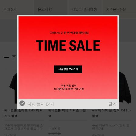
주간 베스트
다시 보지 않기
닫기
헤비코튼 솔리드 카라 티셔
헤비코튼 럭비 티셔츠 1-블
A-2 베이직 울 점퍼 자켓 1-
츠 1-블랙
랙
블랙
16수의 두툼하고 부드러운 소
쿠폰 적용가 49,900 [일시 할
14,900원
재로서 체형보완에 좋습니다
인 특가]
34,900원
14,900원
49,900원