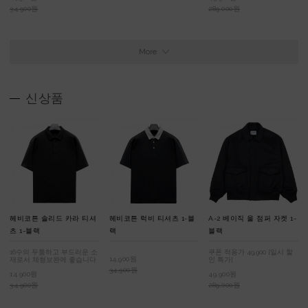
34,900원
289,000원
More
신상품
헤비코튼 솔리드 카라 티셔
헤비코튼 럭비 티셔츠 1-블
A-2 베이직 울 점퍼 자켓 1-
츠 1-블랙
랙
블랙
16수의 두툼하고 부드러운 소
쿠폰 적용가 49,900 [일시 할
14,900원
재로서 체형보완에 좋습니다
인 특가]
34,900원
14,900원
49,900원
34,900원
289,000원