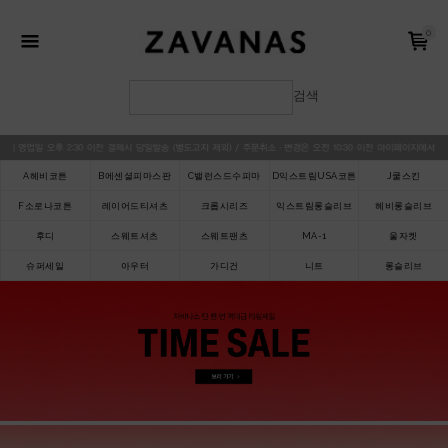
0
검색
A헤비코튼
B에센셜피마스판
C밸런스드수피마
D익스트림USA코튼
J쿨스킨
F소로나코튼
레이어드티셔츠
크롭시리즈
익스트림롱슬리브
헤비롱슬리브
후디
스웨트셔츠
스웨트팬츠
MA-1
울자켓
슈퍼세일
아우터
가디건
니트
롱슬리브