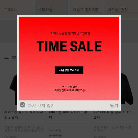
주간 베스트
다시 보지 않기
닫기
헤비코튼 솔리드 카라 티셔
헤비코튼 럭비 티셔츠 1-블
A-2 베이직 울 점퍼 자켓 1-
츠 1-블랙
랙
블랙
16수의 두툼하고 부드러운 소
쿠폰 적용가 49,900 [일시 할
14,900원
재로서 체형보완에 좋습니다
인 특가]
34,900원
14,900원
49,900원